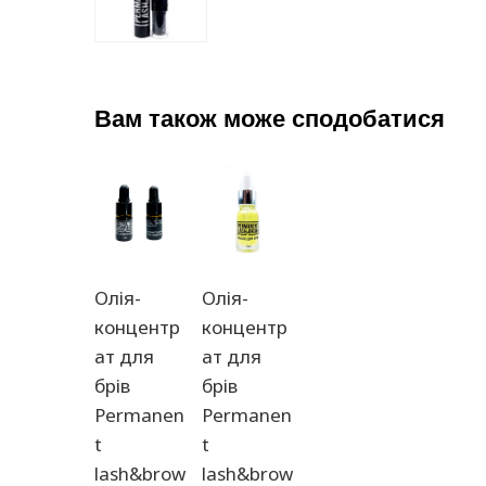
Вам також може сподобатися
Олія-
Олія-
концентр
концентр
ат для
ат для
брів
брів
Permanen
Permanen
t
t
lash&brow
lash&brow