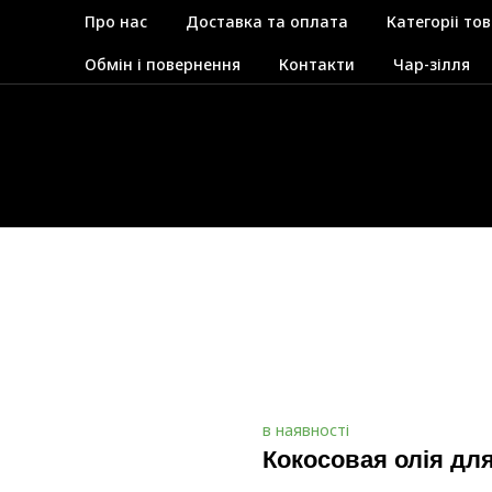
Про нас
Доставка та оплата
Категоріі тов
Обмін і повернення
Контакти
Чар-зілля
в наявності
Кокосовая олія для