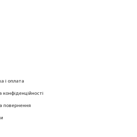
а і оплата
а конфіденційності
а повернення
ти