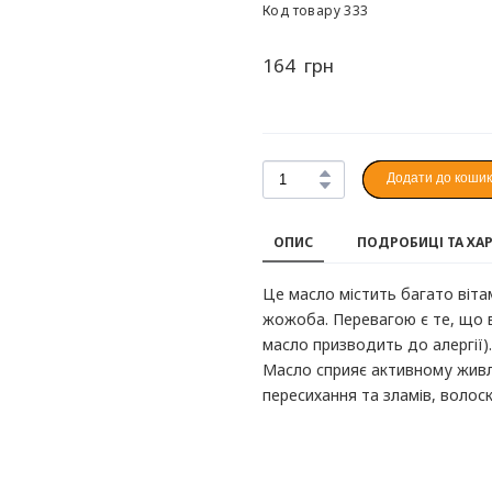
Код товару 333
164  грн
Додати до коши
ОПИС
ПОДРОБИЦІ ТА ХА
Це масло містить багато вітам
жожоба. Перевагою є те, що 
масло призводить до алергії).
Масло сприяє активному живле
пересихання та зламів, волос