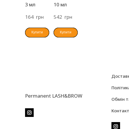
3 мл
10 мл
164  грн
542  грн
Купити
Купити
Доставк
Політик
Permanent LASH&BROW
Обмін т
Контак