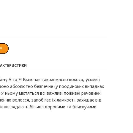
ка
РАКТЕРИСТИКИ
іну А та Е! Включає також масло кокоса, усьми і
воно абсолютно безпечне (у поодиноких випадках
 У ньому містяться всі важливі поживні речовини.
нню волосся, запобігає їх ламкості, захищає від
ки виглядають більш здоровими та блискучими.