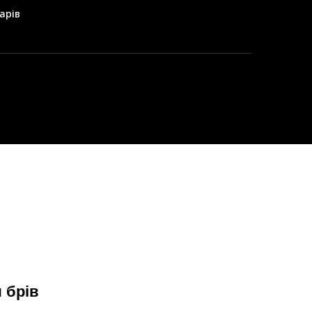
арів
 брів